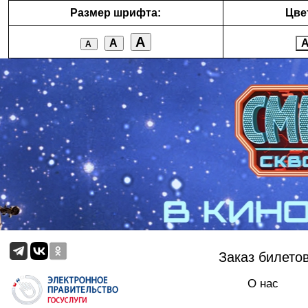
Размер шрифта:
Цве
А
А
А
Заказ билето
О нас