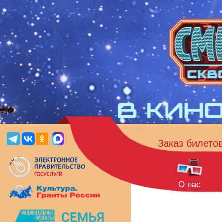
Заказ билето
О нас