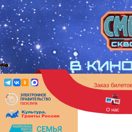
Заказ билето
О нас