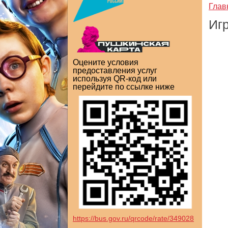
Глав
Иг
Оцените условия
предоставления услуг
используя QR-код или
перейдите по ссылке ниже
https://bus.gov.ru/qrcode/rate/349028