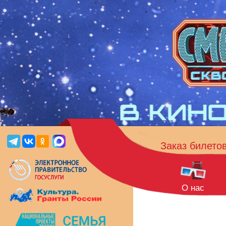
Заказ билето
О нас