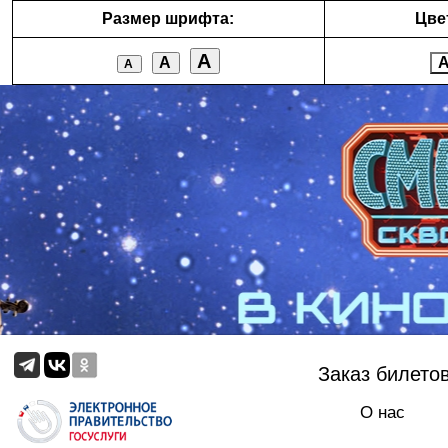
Размер шрифта:
Цве
А
А
А
Заказ билето
О нас