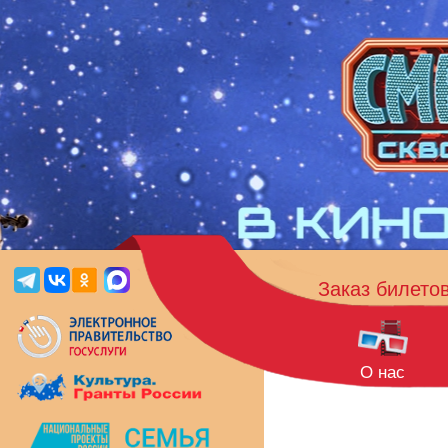
Заказ билето
О нас