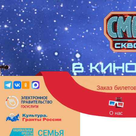
Заказ билето
О нас