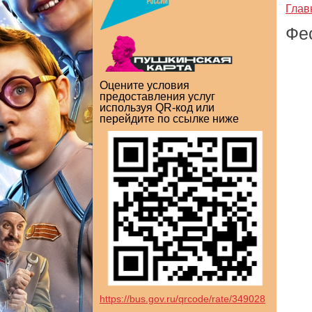
Глав
Фе
Оцените условия
предоставления услуг
используя QR-код или
перейдите по ссылке ниже
https://bus.gov.ru/qrcode/rate/349028