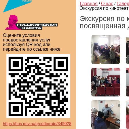
Главная
/
О нас
/
Гале
Экскурсия по кинотеат
Экскурсия по 
посвященная 
Оцените условия
предоставления услуг
используя QR-код или
перейдите по ссылке ниже
https://bus.gov.ru/qrcode/rate/349028