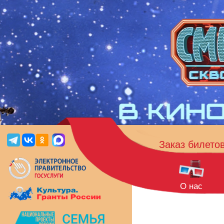
Заказ билето
О нас