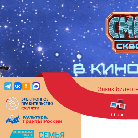
Заказ билето
О нас