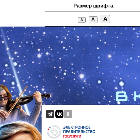
Размер шрифта:
А
А
А