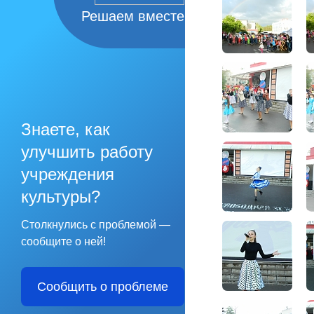
Решаем вместе
Знаете, как
улучшить работу
учреждения
культуры?
Столкнулись с проблемой —
сообщите о ней!
Сообщить о проблеме