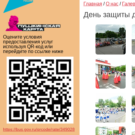
Главная
/
О нас
/
Гале
День защиты д
Оцените условия
предоставления услуг
используя QR-код или
перейдите по ссылке ниже
https://bus.gov.ru/qrcode/rate/349028