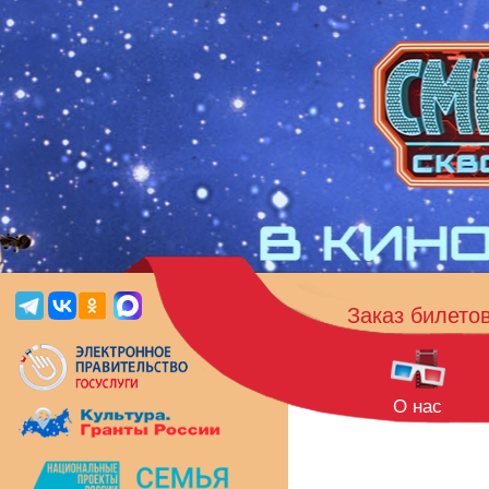
Заказ билето
О нас