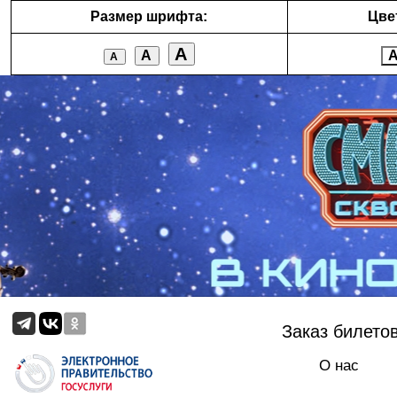
Размер шрифта:
Цве
А
А
А
Заказ билето
О нас