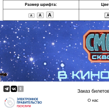
Размер шрифта:
Цве
А
А
А
Заказ билето
О нас