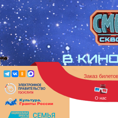
Заказ билето
О нас