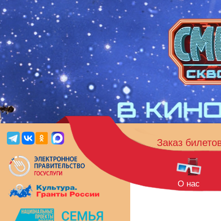
Заказ билето
О нас