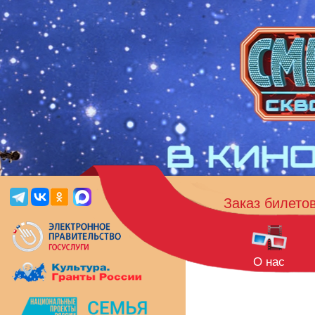
Заказ билето
О нас