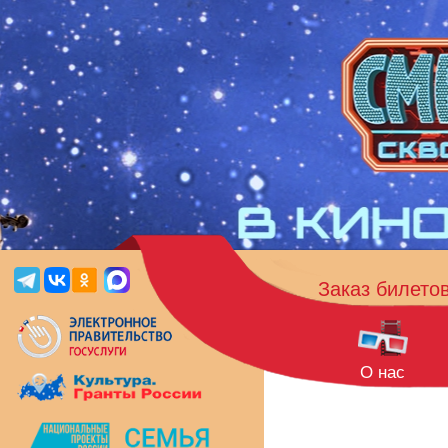
Заказ билето
О нас