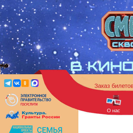
Заказ билето
О нас