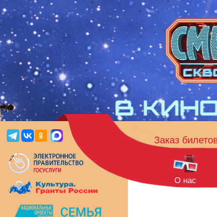
Заказ билето
О нас