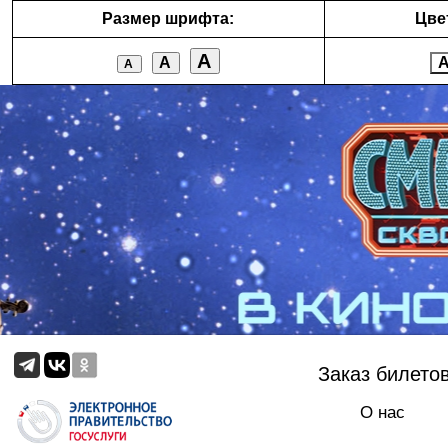
Размер шрифта:
Цве
А
А
А
Заказ билето
О нас