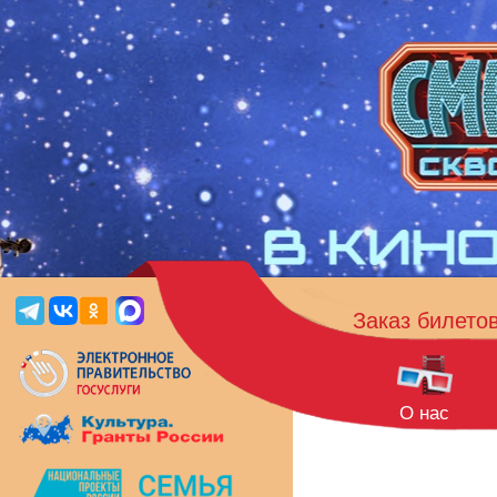
Заказ билето
О нас