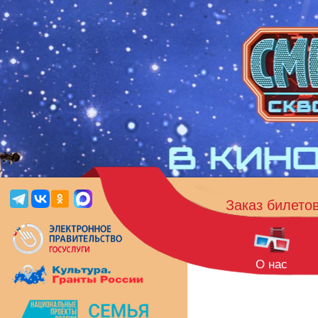
Заказ билето
О нас