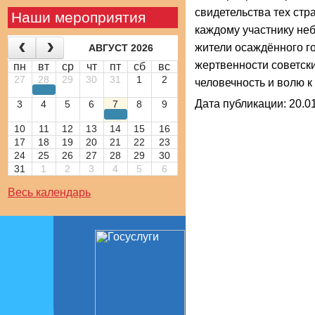
свидетельства тех ст
Наши мероприятия
каждому участнику неб
жители осаждённого го
АВГУСТ 2026
жертвенности советски
пн
вт
ср
чт
пт
сб
вс
27
28
29
30
31
1
2
человечность и волю к
Дата публикации: 20.01
3
4
5
6
7
8
9
10
11
12
13
14
15
16
17
18
19
20
21
22
23
24
25
26
27
28
29
30
31
1
2
3
4
5
6
Весь календарь