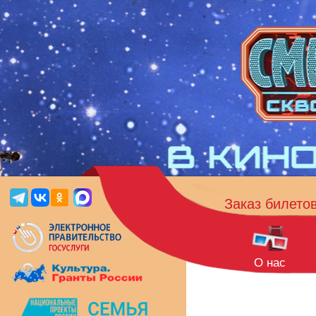
Заказ билето
О нас