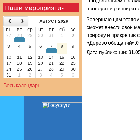
Продолжением послуж
Наши мероприятия
проверят и расширят с
Завершающим этапом м
АВГУСТ 2026
сможет внести свой м
пн
вт
ср
чт
пт
сб
вс
природу и прикрепив с
27
28
29
30
31
1
2
«Дерево обещаний».0
3
4
5
6
7
8
9
Дата публикации: 31.05
10
11
12
13
14
15
16
17
18
19
20
21
22
23
24
25
26
27
28
29
30
31
1
2
3
4
5
6
Весь календарь