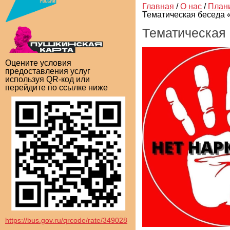
Главная
/
О нас
/
План
Тематическая беседа «
Тематическая 
Оцените условия
предоставления услуг
используя QR-код или
перейдите по ссылке ниже
https://bus.gov.ru/qrcode/rate/349028