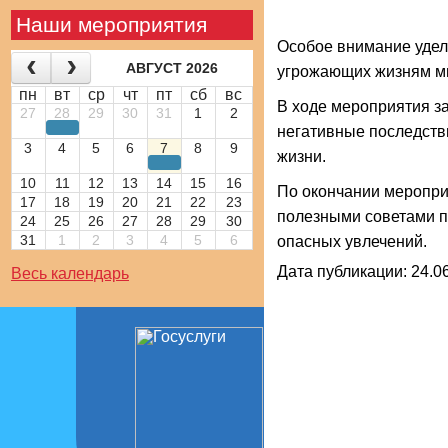
Наши мероприятия
Особое внимание удел
АВГУСТ 2026
угрожающих жизням мн
пн
вт
ср
чт
пт
сб
вс
В ходе мероприятия 
27
28
29
30
31
1
2
негативные последств
3
4
5
6
7
8
9
жизни.
10
11
12
13
14
15
16
По окончании меропр
17
18
19
20
21
22
23
полезными советами п
24
25
26
27
28
29
30
31
1
2
3
4
5
6
опасных увлечений.
Дата публикации: 24.06
Весь календарь