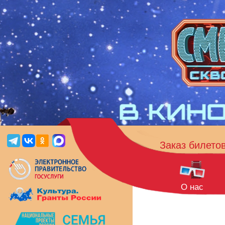
Заказ билето
О нас