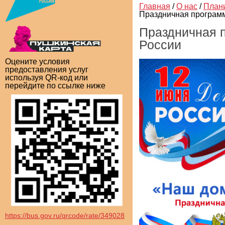
Главная
/
О нас
/
План
Праздничная програм
Праздничная 
России
Оцените условия
предоставления услуг
используя QR-код или
перейдите по ссылке ниже
https://bus.gov.ru/qrcode/rate/349028