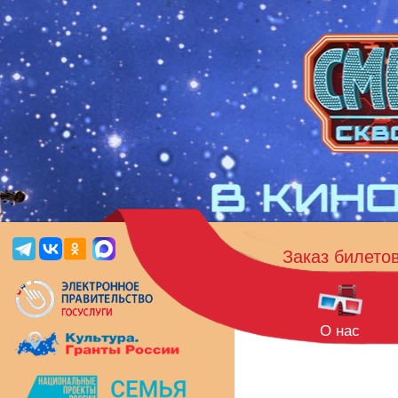
Заказ билето
О нас