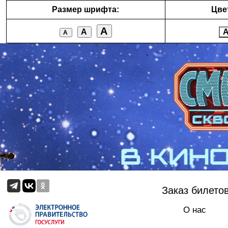
Размер шрифта:
Цве
А
А
А
Заказ билето
О нас