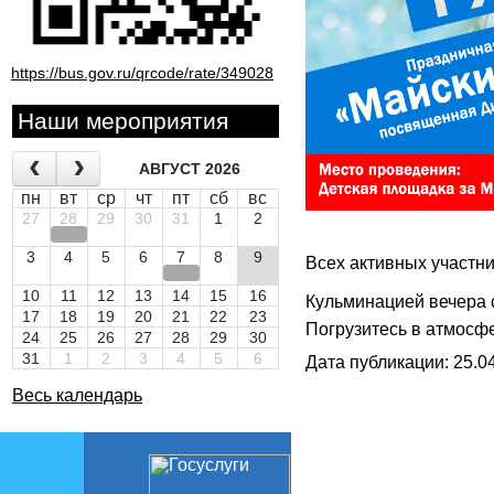
https://bus.gov.ru/qrcode/rate/349028
Наши мероприятия
АВГУСТ 2026
пн
вт
ср
чт
пт
сб
вс
27
28
29
30
31
1
2
3
4
5
6
7
8
9
Всех активных участн
10
11
12
13
14
15
16
Кульминацией вечера 
17
18
19
20
21
22
23
Погрузитесь в атмосф
24
25
26
27
28
29
30
31
1
2
3
4
5
6
Дата публикации: 25.04
Весь календарь