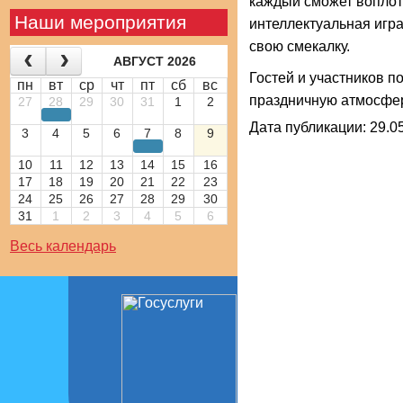
каждый сможет воплот
Наши мероприятия
интеллектуальная игра
свою смекалку.
АВГУСТ 2026
Гостей и участников п
пн
вт
ср
чт
пт
сб
вс
праздничную атмосфер
27
28
29
30
31
1
2
Дата публикации: 29.05
3
4
5
6
7
8
9
10
11
12
13
14
15
16
17
18
19
20
21
22
23
24
25
26
27
28
29
30
31
1
2
3
4
5
6
Весь календарь