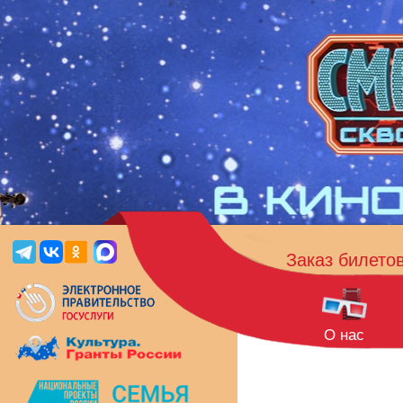
Заказ билето
О нас