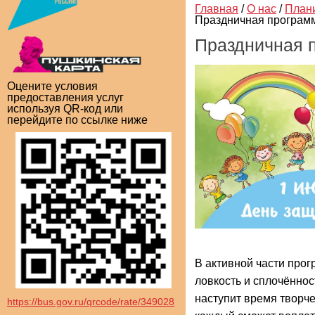
Главная
/
О нас
/
План
Праздничная программ
Праздничная 
Оцените условия
предоставления услуг
используя QR-код или
перейдите по ссылке ниже
В активной части про
ловкость и сплочённо
наступит время творче
https://bus.gov.ru/qrcode/rate/349028