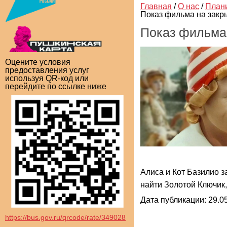
Главная
/
О нас
/
План
Показ фильма на закр
Показ фильма
Оцените условия
предоставления услуг
используя QR-код или
перейдите по ссылке ниже
Алиса и Кот Базилио з
найти Золотой Ключик,
Дата публикации: 29.05
https://bus.gov.ru/qrcode/rate/349028