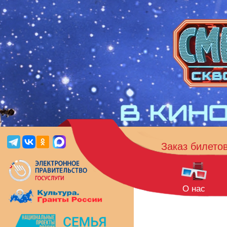
Заказ билето
О нас