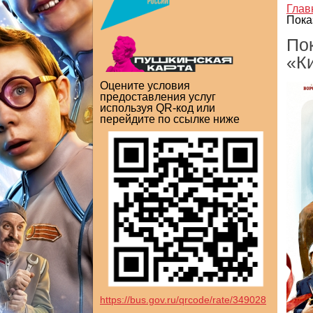
Глав
Пока
По
«К
Оцените условия
предоставления услуг
используя QR-код или
перейдите по ссылке ниже
https://bus.gov.ru/qrcode/rate/349028