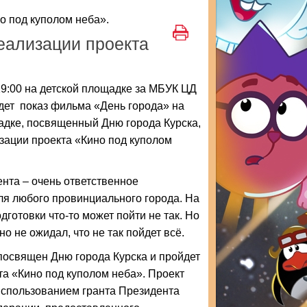
о под куполом неба».
еализации проекта
19:00 на детской площадке за МБУК ЦД
дет показ фильма «День города» на
адке, посвященный Дню города Курска,
зации проекта «Кино под куполом
нта – очень ответственное
ля любого провинциального города. На
дготовки что-то может пойти не так. Но
о не ожидал, что не так пойдет всё.
посвящен Дню города Курска и пройдет
та «Кино под куполом неба». Проект
использованием гранта Президента