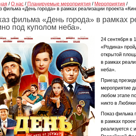
ная
/
О нас
/
Планируемые мероприятия
/
Мероприятия
/
з фильма «День города» в рамках реализации проекта «Кин
каз фильма «День города» в рамках р
ино под куполом неба».
24 сентября в 
«Родина» прой
открытой площ
в рамках реали
неба».
Приезд президе
мероприятие д
любом этапе по
никто в Любякин
Показ фильма 
в рамках проек
реализуется с 