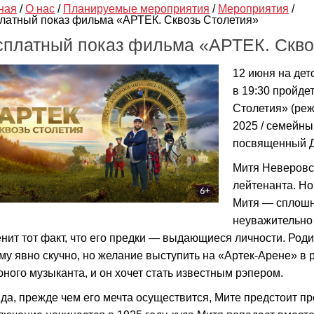
ная
/
О нас
/
Планируемые мероприятия
/
Мероприятия
/
латный показ фильма «АРТЕК. Сквозь Столетия»
сплатный показ фильма «АРТЕК. Скво
12 июня на де
в 19:30 пройде
Столетия» (реж.
2025 / семейный
посвященный Д
Митя Неверовс
лейтенанта. Но
Митя — сплошн
неуважительно 
енит тот факт, что его предки — выдающиеся личности. Род
ему явно скучно, но желание выступить на «Артек-Арене» в
юного музыканта, и он хочет стать известным рэпером.
да, прежде чем его мечта осуществится, Мите предстоит п