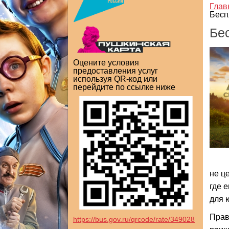
Глав
Бесп
Бе
Оцените условия
предоставления услуг
используя QR-код или
перейдите по ссылке ниже
не ц
где 
для 
Прав
https://bus.gov.ru/qrcode/rate/349028