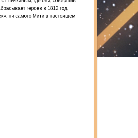
 с Птичкиным, где они, совершив
брасывает героев в 1812 год.
ек», ни самого Мити в настоящем