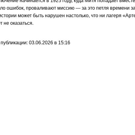
лючение начинается в 1925 году, куда Митя попадает вместе
ло ошибок, проваливают миссию — за это петля времени за
истории может быть нарушен настолько, что ни лагеря «Арт
т не оказаться.
 публикации: 03.06.2026 в 15:16