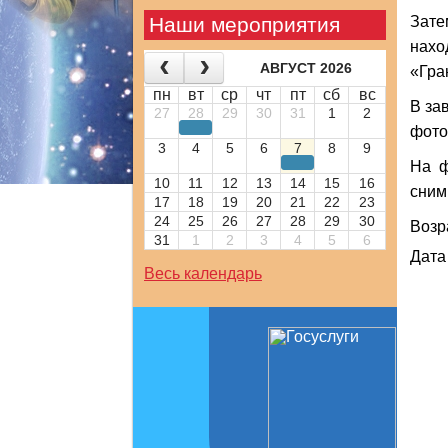
Наши мероприятия
Зате
нахо
АВГУСТ 2026
«Гра
пн
вт
ср
чт
пт
сб
вс
В за
27
28
29
30
31
1
2
фото
3
4
5
6
7
8
9
На ф
10
11
12
13
14
15
16
сним
17
18
19
20
21
22
23
24
25
26
27
28
29
30
Возр
31
1
2
3
4
5
6
Дата
Весь календарь