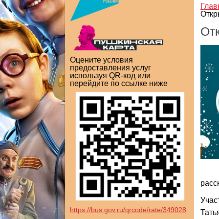
Глав
Откр
От
Оцените условия
предоставления услуг
используя QR-код или
перейдите по ссылке ниже
расс
Учас
https://bus.gov.ru/qrcode/rate/349028
Тать