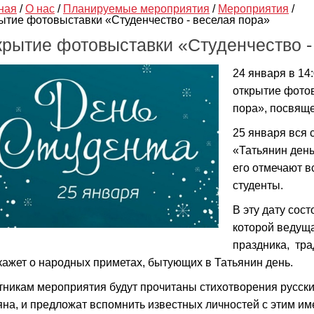
ная
/
О нас
/
Планируемые мероприятия
/
Мероприятия
/
ытие фотовыставки «Студенчество - веселая пора»
крытие фотовыставки «Студенчество -
24 января в 14
открытие фотов
пора», посвяще
25 января вся 
«Татьянин день
его отмечают в
студенты.
В эту дату сос
которой ведущ
праздника, тра
кажет о народных приметах, бытующих в Татьянин день.
тникам мероприятия будут прочитаны стихотворения русских
яна, и предложат вспомнить известных личностей с этим им