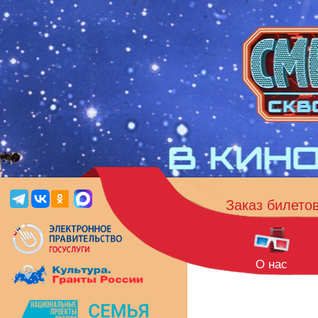
Заказ билето
О нас