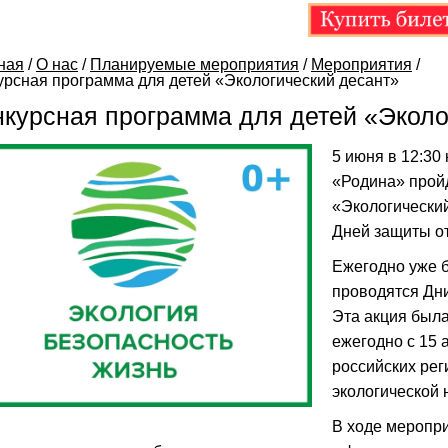
ная
/
О нас
/
Планируемые мероприятия
/
Мероприятия
/
урсная программа для детей «Экологический десант»
нкурсная программа для детей «Эколо
5 июня в 12:30
«Родина» пройд
«Экологический
Дней защиты от
Ежегодно уже б
проводятся Дни
Эта акция была
ежегодно с 15 
российских ре
экологической 
В ходе меропр