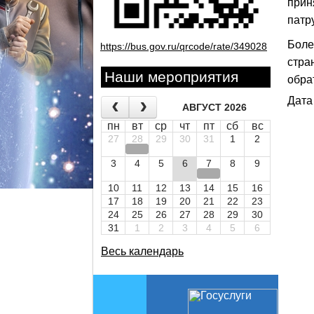
прин
патр
Боле
https://bus.gov.ru/qrcode/rate/349028
стра
Наши мероприятия
обра
Дата
АВГУСТ 2026
пн
вт
ср
чт
пт
сб
вс
27
28
29
30
31
1
2
3
4
5
6
7
8
9
10
11
12
13
14
15
16
17
18
19
20
21
22
23
24
25
26
27
28
29
30
31
1
2
3
4
5
6
Весь календарь