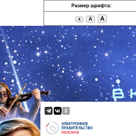
Размер шрифта:
А
А
А