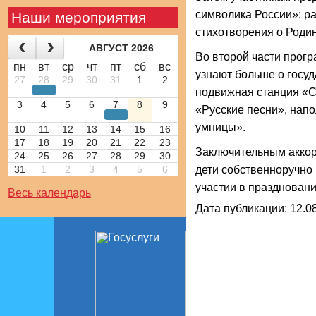
символика России»: ра
Наши мероприятия
стихотворения о Родин
АВГУСТ 2026
Во второй части прогр
пн
вт
ср
чт
пт
сб
вс
узнают больше о госуд
27
28
29
30
31
1
2
подвижная станция «С
3
4
5
6
7
8
9
«Русские песни», нап
умницы».
10
11
12
13
14
15
16
17
18
19
20
21
22
23
Заключительным аккор
24
25
26
27
28
29
30
31
1
2
3
4
5
6
дети собственноручно 
участии в праздновани
Весь календарь
Дата публикации: 12.08