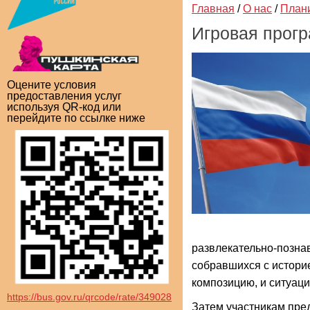
Главная
/
О нас
/
План
Игровая прогр
Оцените условия
предоставления услуг
используя QR-код или
перейдите по ссылке ниже
развлекательно-позна
собравшихся с историе
композицию, и ситуаци
https://bus.gov.ru/qrcode/rate/349028
Затем участникам пре