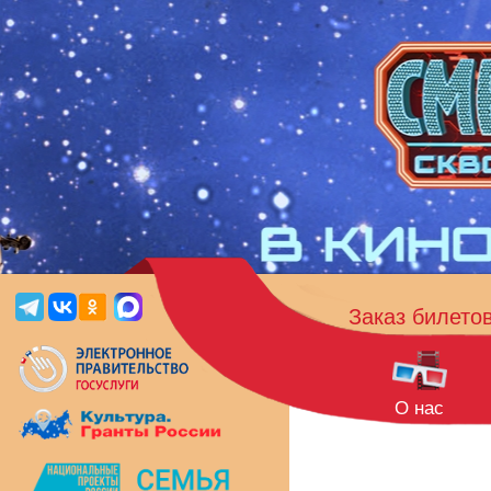
Заказ билето
О нас