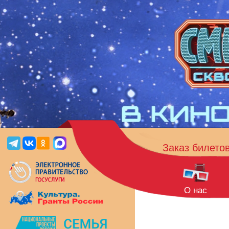
Заказ билето
О нас