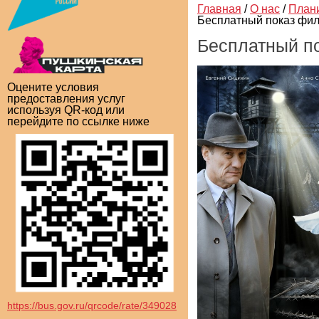
Главная
/
О нас
/
План
Бесплатный показ фил
Бесплатный п
Оцените условия
предоставления услуг
используя QR-код или
перейдите по ссылке ниже
https://bus.gov.ru/qrcode/rate/349028