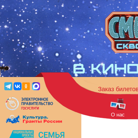
Заказ билето
О нас