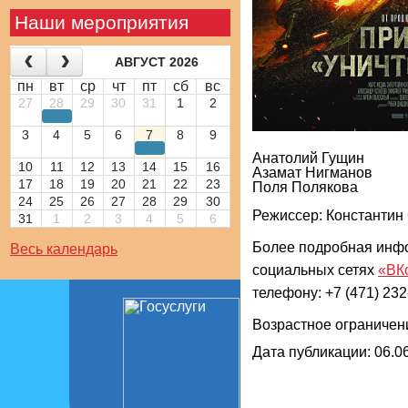
Наши мероприятия
АВГУСТ 2026
пн
вт
ср
чт
пт
сб
вс
27
28
29
30
31
1
2
3
4
5
6
7
8
9
Анатолий Гущин
10
11
12
13
14
15
16
Азамат Нигманов
17
18
19
20
21
22
23
Поля Полякова
24
25
26
27
28
29
30
Режиссер: Константин
31
1
2
3
4
5
6
Более подробная инф
Весь календарь
социальных сетях
«ВК
телефону: +7 (471) 232
Возрастное ограничен
Дата публикации: 06.06