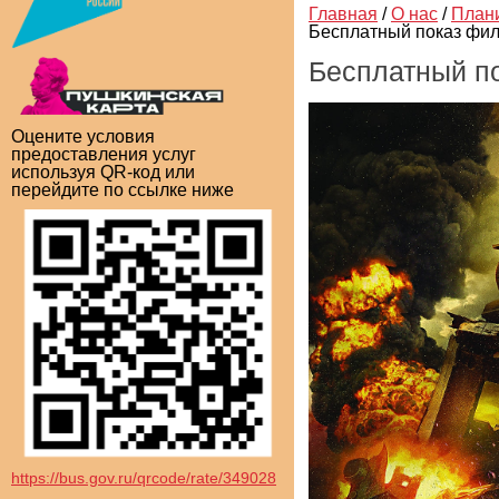
Главная
/
О нас
/
План
Бесплатный показ фил
Бесплатный п
Оцените условия
предоставления услуг
используя QR-код или
перейдите по ссылке ниже
https://bus.gov.ru/qrcode/rate/349028