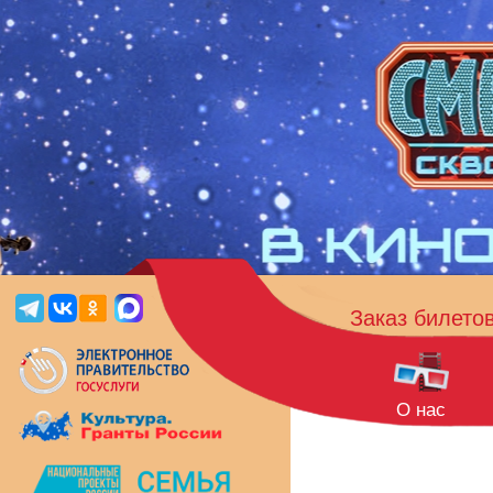
Заказ билето
О нас