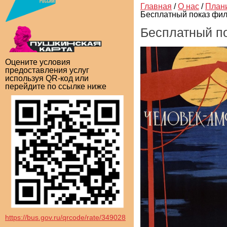
Главная
/
О нас
/
План
Бесплатный показ фи
Бесплатный п
Оцените условия
предоставления услуг
используя QR-код или
перейдите по ссылке ниже
https://bus.gov.ru/qrcode/rate/349028