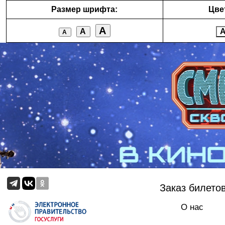
Размер шрифта:
Цве
А
А
А
Заказ билето
О нас