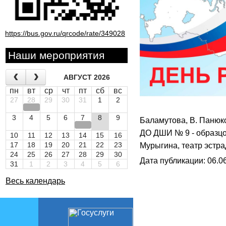
https://bus.gov.ru/qrcode/rate/349028
Наши мероприятия
АВГУСТ 2026
пн
вт
ср
чт
пт
сб
вс
27
28
29
30
31
1
2
3
4
5
6
7
8
9
Баламутова, В. Панюко
ДО ДШИ № 9 - образцо
10
11
12
13
14
15
16
17
18
19
20
21
22
23
Мурыгина, театр эстр
24
25
26
27
28
29
30
Дата публикации: 06.06
31
1
2
3
4
5
6
Весь календарь