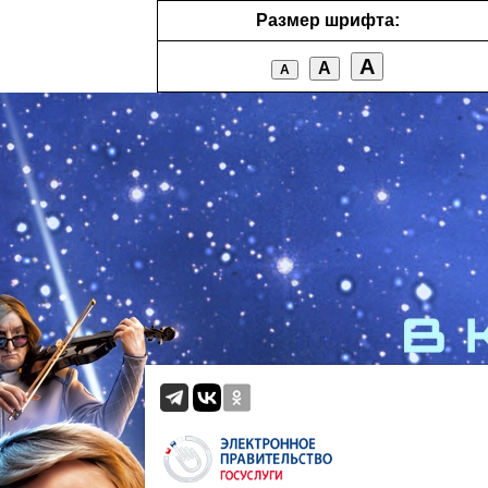
Размер шрифта:
А
А
А