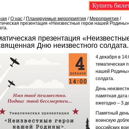
ная
/
О нас
/
Планируемые мероприятия
/
Мероприятия
/
тическая презентация «Неизвестные герои нашей Родины»
ата.
матическая презентация «Неизвестны
священная Дню неизвестного солдата.
4 декабря в 14
тематическая 
нашей Родины»
солдата.
День неизвестн
памятная дата 
ежегодно – 3 д
Памятный день 
воинскую добле
российских вои