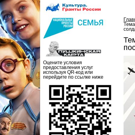
Глав
Тема
солд
Те
по
Оцените условия
предоставления услуг
используя QR-код или
перейдите по ссылке ниже