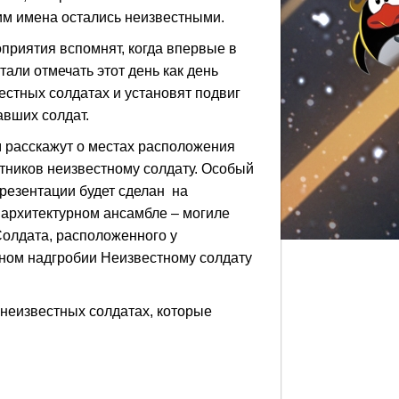
им имена остались неизвестными.
приятия вспомнят, когда впервые в
тали отмечать этот день как день
естных солдатах и установят подвиг
авших солдат.
 расскажут о местах расположения
тников неизвестному солдату. Особый
презентации будет сделан на
архитектурном ансамбле – могиле
Солдата, расположенного у
тном надгробии Неизвестному солдату
неизвестных солдатах, которые