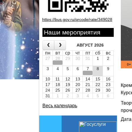
https://bus.gov.ru/qrcode/rate/349028
Наши мероприятия
АВГУСТ 2026
пн
вт
ср
чт
пт
сб
вс
27
28
29
30
31
1
2
3
4
5
6
7
8
9
10
11
12
13
14
15
16
17
18
19
20
21
22
23
Крем
24
25
26
27
28
29
30
Курс
31
1
2
3
4
5
6
Твор
Весь календарь
проч
Дата