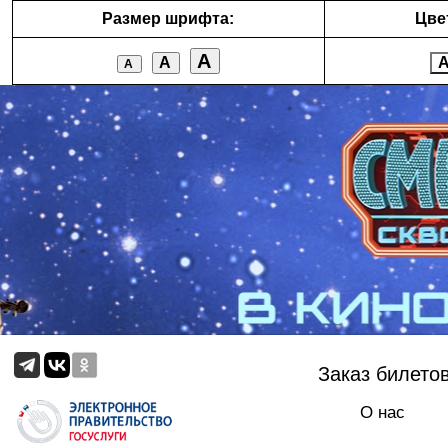
Размер шрифта:
Цве
А
А
А
Заказ билето
О нас