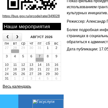
Показ фильма пройдет 
использованием грант
культурных инициатив.
https://bus.gov.ru/qrcode/rate/349028
Режиссер: Александр 
Наши мероприятия
Более подробная инф
страницах в социальн
АВГУСТ 2026
обратиться к админист
пн
вт
ср
чт
пт
сб
вс
27
28
29
30
31
1
2
Дата публикации: 17.05
3
4
5
6
7
8
9
10
11
12
13
14
15
16
17
18
19
20
21
22
23
24
25
26
27
28
29
30
31
1
2
3
4
5
6
Весь календарь