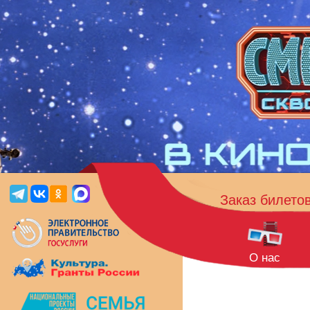
Заказ билето
О нас