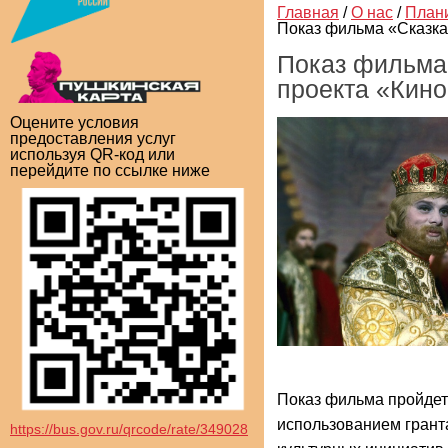
Главная
/
О нас
/
План
Показ фильма «Сказка
Показ фильма 
проекта «Кино
Оцените условия
предоставления услуг
используя QR-код или
перейдите по ссылке ниже
Показ фильма пройдет 
использованием грант
https://bus.gov.ru/qrcode/rate/349028