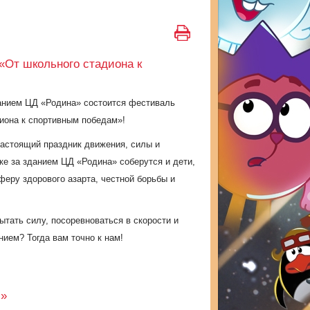
«От школьного стадиона к
данием ЦД «Родина» состоится фестиваль
диона к спортивным победам»!
астоящий праздник движения, силы и
ке за зданием ЦД «Родина» соберутся и дети,
феру здорового азарта, честной борьбы и
ытать силу, посоревноваться в скорости и
ием? Тогда вам точно к нам!
и»