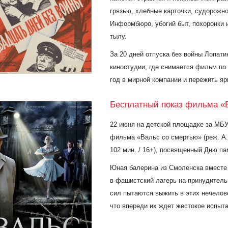
грязью, хлебные карточки, судорожно
Информбюро, убогий быт, похоронки 
тылу.
За 20 дней отпуска без войны Лопати
киностудии, где снимается фильм по 
год в мирной компании и пережить я
Бесплатный показ фильма «
22 июня
на детской площадке за МБ
фильма
«
Вальс со смертью
» (реж. А
102 мин. / 16+), посвященный Дню па
Юная балерина из Смоленска вместе 
в фашистский лагерь на принудитель
сил пытаются выжить в этих нечелове
что впереди их ждет жестокое испыт