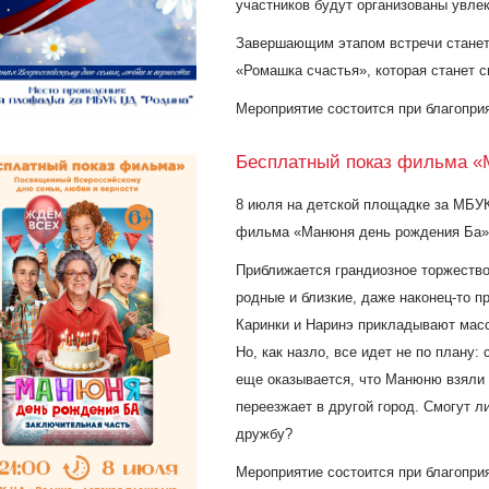
участников
будут организованы
увлек
Завершающим этапом встречи
стане
«Ромашка счастья», которая станет 
Мероприятие состоится при благопри
Бесплатный показ фильма «
8 июля на детской площадке за МБУК
фильма «Манюня день рождения Ба»
Приближается грандиозное торжеств
родные и близкие, даже наконец-то п
Каринки и Наринэ прикладывают масс
Но, как назло, все идет не по плану:
еще оказывается, что Манюню взяли 
переезжает в другой город. Смогут л
дружбу?
Мероприятие состоится при благопри