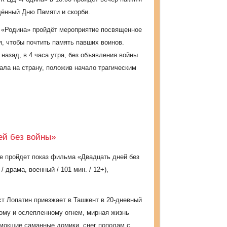
щённый Дню Памяти и скорби.
м «Родина» пройдёт мероприятие посвященное
я, чтобы почтить память павших воинов.
 назад, в 4 часа утра, без объявления войны
ла на страну, положив начало трагическим
ей без войны»
ке пройдет показ фильма «
Двадцать дней без
 / драма, военный / 101 мин. / 12+),
ст Лопатин приезжает в Ташкент в 20-дневный
ному и ослепленному огнем, мирная жизнь
змокшие саманные домики, снег пополам с