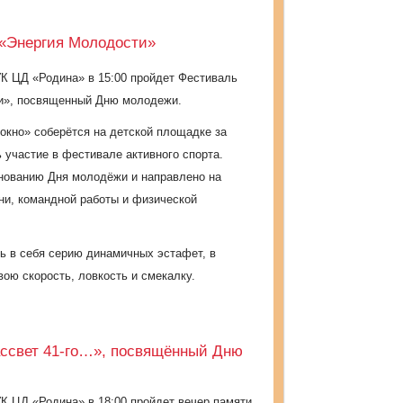
 «Энергия Молодости»
УК ЦД «Родина» в
15:00 пройдет
Фестиваль
ти», посвященный Дню молодежи.
кно» соберётся на детской площадке за
 участие в фестивале активного спорта.
нованию Дня молодёжи и направлено на
ни, командной работы и физической
ь в себя серию динамичных эстафет, в
вою скорость, ловкость и смекалку.
ассвет 41-го…», посвящённый Дню
УК ЦД «Родина» в
18:00 пройдет в
ечер памяти