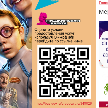
Глав
Ме
Оцените условия
предоставления услуг
используя QR-код или
перейдите по ссылке ниже
https://bus.gov.ru/qrcode/rate/349028