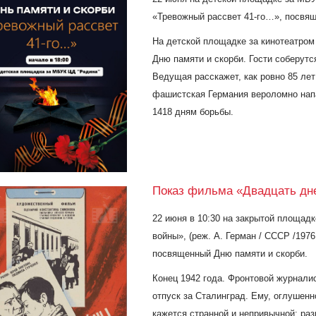
«Тревожный рассвет 41-го…», посвя
На детской площадке за кинотеатро
Дню памяти и скорби. Гости соберутс
Ведущая расскажет, как ровно 85 лет
фашистская Германия вероломно напа
1418 дням борьбы.
Показ фильма «Двадцать дн
22 июня в 10:30 на закрытой площад
войны
», (реж. А. Герман / СССР /1976
посвященный Дню памяти и скорби.
Конец 1942 года. Фронтовой журнали
отпуск за Сталинград. Ему, оглушен
кажется странной и непривычной: ра