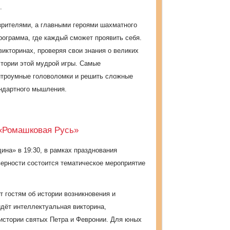
.
 зрителями, а главными героями шахматного
ограмма, где каждый сможет проявить себя.
викторинах, проверяя свои знания о великих
стории этой мудрой игры. Самые
итроумные головоломки и решить сложные
андартного мышления.
 «Ромашковая Русь»
дина»
в
19:30,
в рамках празднования
верности состоится тематическое мероприятие
т
гостям об истории возникновения и
йдёт
интеллектуальная викторина,
истории святых Петра и Февронии. Для юных