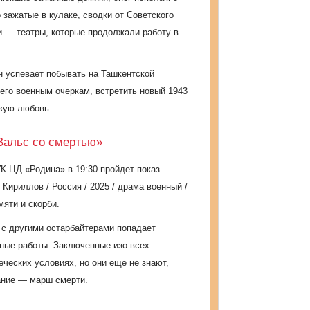
 зажатые в кулаке, сводки от Советского
и … театры, которые продолжали работу в
н успевает побывать на Ташкентской
его военным очеркам, встретить новый 1943
ркую любовь.
Вальс со смертью»
УК ЦД «Родина» в
19:30 пройдет
показ
. Кириллов / Россия / 2025 / драма военный /
мяти и скорби.
с другими остарбайтерами попадает
ные работы. Заключенные изо всех
ческих условиях, но они еще не знают,
ание — марш смерти.