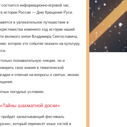
 состоится информационно-игровой час,
 в истории России — Дню Крещения Руси.
равятся в увлекательное путешествие в
 христианства изменило ход истории нашей
ти великого князя Владимира Святославича,
нии, которое это событие оказало на культуру,
уси.
 только познавательную лекцию, но и
роверить свои знания в тематической
агадки и отвечая на вопросы о святых, иконах
рещения.
ятных погодных условиях.
 «Тайны шахматной доски»
0
пройдёт захватывающий фестиваль
оски», который перенесёт юных гостей в