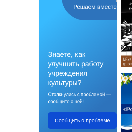
Решаем вместе
Знаете, как
улучшить работу
учреждения
культуры?
Столкнулись с проблемой —
сообщите о ней!
Сообщить о проблеме