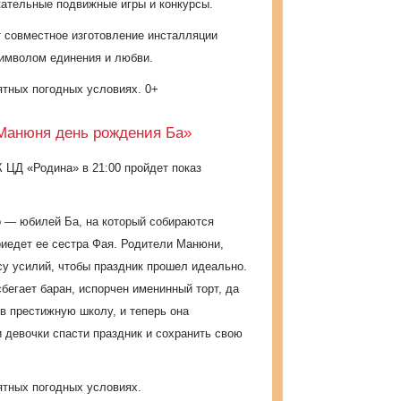
ательные подвижные игры и конкурсы.
т
совместное изготовление инсталляции
символом единения и любви.
ятных погодных условиях. 0+
Манюня день рождения Ба»
 ЦД «Родина» в 21:00 пройдет показ
о — юбилей Ба, на который собираются
риедет ее сестра Фая. Родители Манюни,
у усилий, чтобы праздник прошел идеально.
 сбегает баран, испорчен именинный торт, да
в престижную школу, и теперь она
и девочки спасти праздник и сохранить свою
ятных погодных условиях.