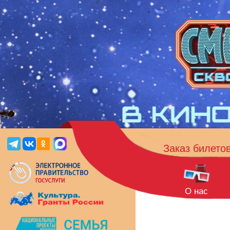
Заказ билето
О нас