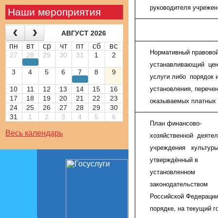
руководителя учрежен
Наши мероприятия
АВГУСТ 2026
пн
вт
ср
чт
пт
сб
вс
Нормативный правовой
27
28
29
30
31
1
2
устанавливающий цен
3
4
5
6
7
8
9
услуги либо порядок 
10
11
12
13
14
15
16
установления, перече
17
18
19
20
21
22
23
оказываемых платных 
24
25
26
27
28
29
30
31
1
2
3
4
5
6
План финансово-
Весь календарь
хозяйственной деятел
учреждения культуры
утверждённый в
установленном
законодательством
Российской Федераци
порядке, на текущий г