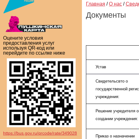
Главная
/
О нас
/
Свед
Документы
Оцените условия
предоставления услуг
используя QR-код или
перейдите по ссылке ниже
Устав
Свидетельсвто о
государственной реги
учреждения:
Решение учредителя о
создании учреждения:
https://bus.gov.ru/qrcode/rate/349028
Приказ о назначении