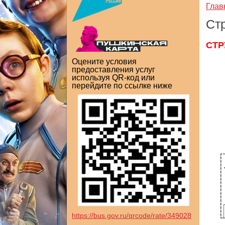
Глав
Ст
СТР
Оцените условия
предоставления услуг
используя QR-код или
перейдите по ссылке ниже
https://bus.gov.ru/qrcode/rate/349028