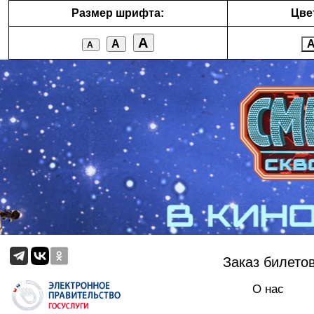
Размер шрифта:
Цве
А
А
А
Заказ билето
О нас