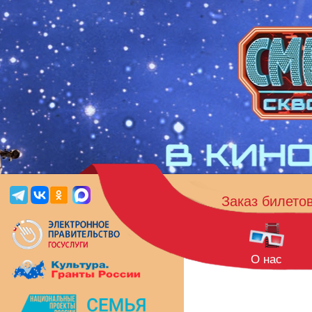
Заказ билето
О нас