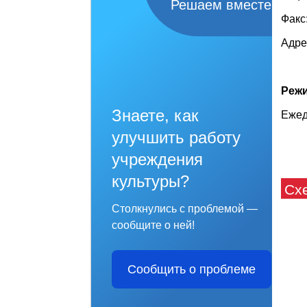
Решаем вместе
Факс:
Адре
Режи
Знаете, как
Ежед
улучшить работу
учреждения
культуры?
Сх
Столкнулись с проблемой —
сообщите о ней!
Сообщить о проблеме