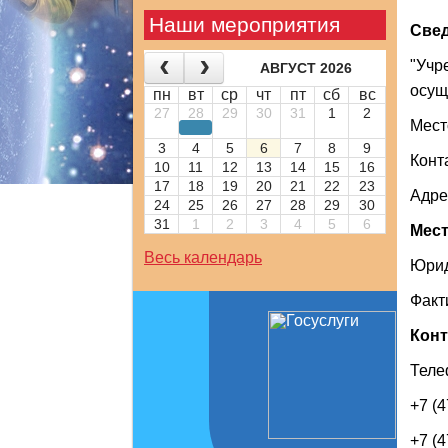
Наши мероприятия
Свед
"Учр
АВГУСТ 2026
осущ
пн
вт
ср
чт
пт
сб
вс
27
28
29
30
31
1
2
Мест
3
4
5
6
7
8
9
Конт
10
11
12
13
14
15
16
17
18
19
20
21
22
23
Адре
24
25
26
27
28
29
30
31
1
2
3
4
5
6
Мест
Весь календарь
Юрид
Факт
Кон
Теле
+7 (4
+7 (4