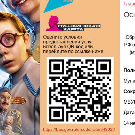
Глав
Ос
Оцените условия
Обр
предоставления услуг
РФ о
используя QR-код или
перейдите по ссылке ниже
(м
Полн
Муни
Сокр
МБУК
Дата
14 и
https://bus.gov.ru/qrcode/rate/349028