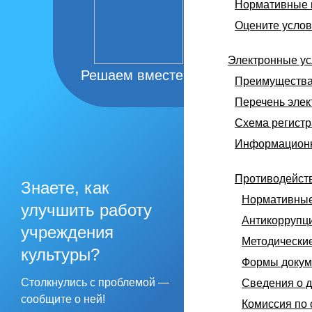
Нормативные 
Оцените услов
Электронные ус
Решаем вместе
Преимущества 
Перечень элек
Схема регист
Информацион
Противодейст
Знаете, как
Нормативные
улучшить работу
Антикоррупц
учреждения
Методически
культуры?
Формы докуме
Столкнулись с проблемой —
Сведения о д
сообщите о ней!
Комиссия по