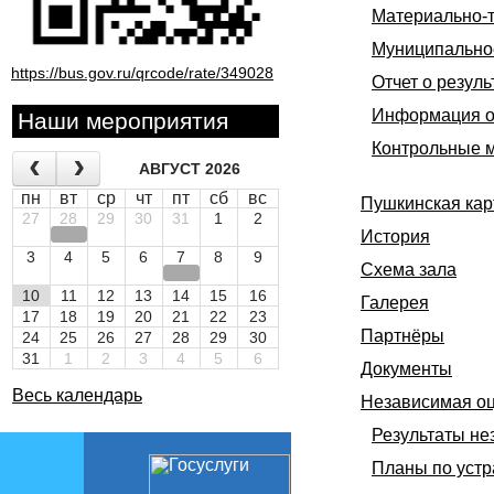
Материально-т
Муниципально
https://bus.gov.ru/qrcode/rate/349028
Отчет о резуль
Информация о 
Наши мероприятия
Контрольные 
АВГУСТ 2026
пн
вт
ср
чт
пт
сб
вс
Пушкинская кар
27
28
29
30
31
1
2
История
3
4
5
6
7
8
9
Схема зала
10
11
12
13
14
15
16
Галерея
17
18
19
20
21
22
23
Партнёры
24
25
26
27
28
29
30
31
1
2
3
4
5
6
Документы
Весь календарь
Независимая оц
Результаты не
Планы по устр