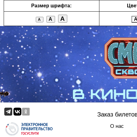
Размер шрифта:
Цве
А
А
А
Заказ билето
О нас